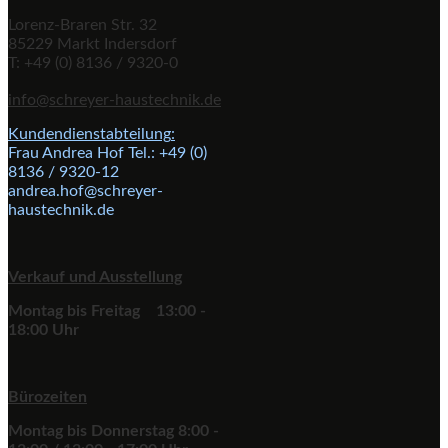
Lorenz-Braren Str. 32
85229 Markt Indersdorf
T: +49 (0) 8136 / 9320-0
info@schreyer-haustechnik.de
Kundendienstabteilung
:
Frau Andrea Hof Tel.: +49 (0)
8136 / 9320-12
andrea.hof@schreyer-
haustechnik.de
Verkauf und Ausstellung
Montag bis Freitag 13:00 -
18:00 Uhr
Bürozeiten
Montag bis Donnerstag 8:00 -