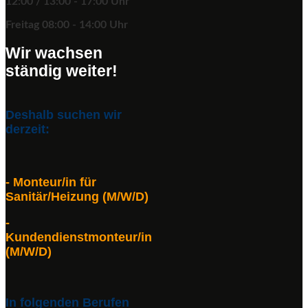
12:00 / 13:00 - 17:00 Uhr
Freitag 08:00 - 14:00 Uhr
Wir wachsen
ständig weiter!
Deshalb suchen wir
derzeit:
- Monteur/in für
Sanitär/Heizung (M/W/D)
-
Kundendienstmonteur/in
(M/W/D)
In folgenden Berufen