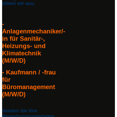
bilden wir aus:
-
Anlagenmechaniker/-
in für Sanitär-,
Heizungs- und
Klimatechnik
(M/W/D)
- Kaufmann / -frau
für
Büromanagement
(M/W/D)
Senden Sie Ihre
Bewerbungsunterlagen